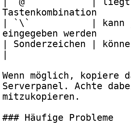
| `@`           | liegt
Tastenkombination       
| `\`           | kann 
eingegeben werden      
| Sonderzeichen | können anders belegt se
|

Wenn möglich, kopiere d
Serverpanel. Achte dabe
mitzukopieren.

### Häufige Probleme
