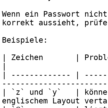
Wenn ein Passwort nicht
korrekt aussieht, prüfe
Beispiele:

| Zeichen       | Problem                                              
|

| ------------- | -----
-----------------------
| `z` und `y`   | könne
englischem Layout verta