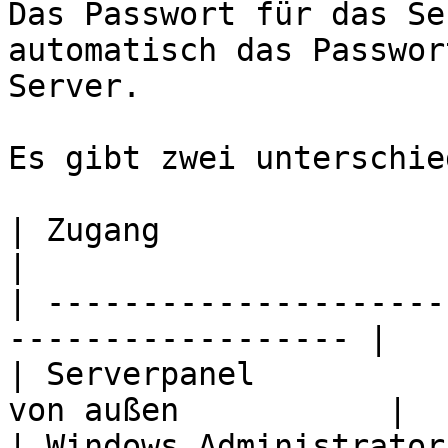
Das Passwort für das Se
automatisch das Passwor
Server.

Es gibt zwei unterschie
| Zugang                | Zweck                    
|

| ---------------------
------------------ |

| Serverpanel          
von außen           |

| Windows Administrator