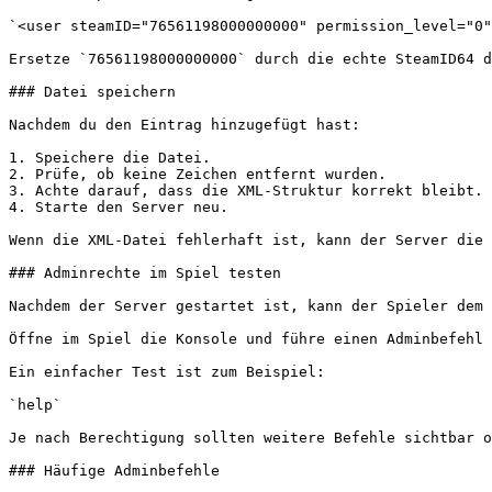
`<user steamID="76561198000000000" permission_level="0"
Ersetze `76561198000000000` durch die echte SteamID64 d
### Datei speichern

Nachdem du den Eintrag hinzugefügt hast:

1. Speichere die Datei.

2. Prüfe, ob keine Zeichen entfernt wurden.

3. Achte darauf, dass die XML-Struktur korrekt bleibt.

4. Starte den Server neu.

Wenn die XML-Datei fehlerhaft ist, kann der Server die 
### Adminrechte im Spiel testen

Nachdem der Server gestartet ist, kann der Spieler dem 
Öffne im Spiel die Konsole und führe einen Adminbefehl 
Ein einfacher Test ist zum Beispiel:

`help`

Je nach Berechtigung sollten weitere Befehle sichtbar o
### Häufige Adminbefehle
