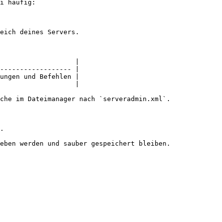
i häufig:

eich deines Servers.

                   |

------------------ |

ungen und Befehlen |

                   |

che im Dateimanager nach `serveradmin.xml`.

.

eben werden und sauber gespeichert bleiben.
