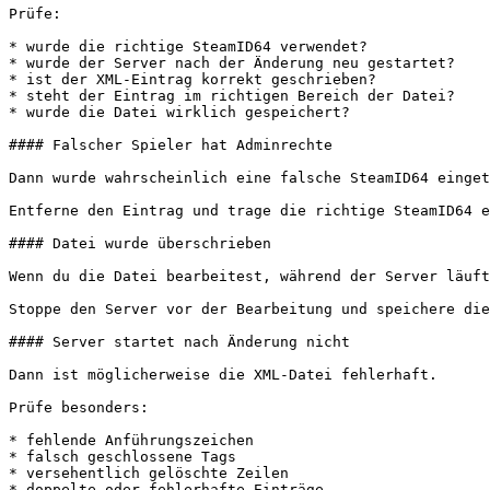
Prüfe:

* wurde die richtige SteamID64 verwendet?

* wurde der Server nach der Änderung neu gestartet?

* ist der XML-Eintrag korrekt geschrieben?

* steht der Eintrag im richtigen Bereich der Datei?

* wurde die Datei wirklich gespeichert?

#### Falscher Spieler hat Adminrechte

Dann wurde wahrscheinlich eine falsche SteamID64 einget
Entferne den Eintrag und trage die richtige SteamID64 e
#### Datei wurde überschrieben

Wenn du die Datei bearbeitest, während der Server läuft
Stoppe den Server vor der Bearbeitung und speichere die
#### Server startet nach Änderung nicht

Dann ist möglicherweise die XML-Datei fehlerhaft.

Prüfe besonders:

* fehlende Anführungszeichen

* falsch geschlossene Tags

* versehentlich gelöschte Zeilen

* doppelte oder fehlerhafte Einträge
