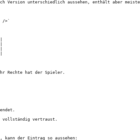
ch Version unterschiedlich aussehen, enthält aber meiste
 />`

|

|

|

|

hr Rechte hat der Spieler.

endet.

 vollständig vertraust.

, kann der Eintrag so aussehen:
