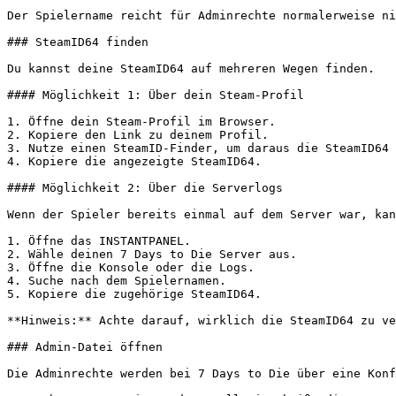
Der Spielername reicht für Adminrechte normalerweise ni
### SteamID64 finden

Du kannst deine SteamID64 auf mehreren Wegen finden.

#### Möglichkeit 1: Über dein Steam-Profil

1. Öffne dein Steam-Profil im Browser.

2. Kopiere den Link zu deinem Profil.

3. Nutze einen SteamID-Finder, um daraus die SteamID64 
4. Kopiere die angezeigte SteamID64.

#### Möglichkeit 2: Über die Serverlogs

Wenn der Spieler bereits einmal auf dem Server war, kan
1. Öffne das INSTANTPANEL.

2. Wähle deinen 7 Days to Die Server aus.

3. Öffne die Konsole oder die Logs.

4. Suche nach dem Spielernamen.

5. Kopiere die zugehörige SteamID64.

**Hinweis:** Achte darauf, wirklich die SteamID64 zu ve
### Admin-Datei öffnen

Die Adminrechte werden bei 7 Days to Die über eine Konf