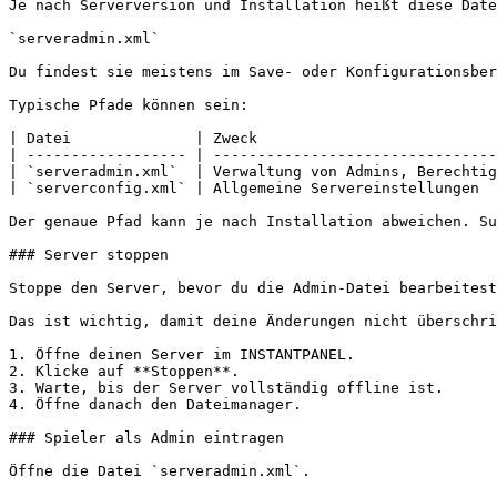
Je nach Serverversion und Installation heißt diese Date
`serveradmin.xml`

Du findest sie meistens im Save- oder Konfigurationsber
Typische Pfade können sein:

| Datei              | Zweck                           
| ------------------ | --------------------------------
| `serveradmin.xml`  | Verwaltung von Admins, Berechtig
| `serverconfig.xml` | Allgemeine Servereinstellungen  
Der genaue Pfad kann je nach Installation abweichen. Su
### Server stoppen

Stoppe den Server, bevor du die Admin-Datei bearbeitest
Das ist wichtig, damit deine Änderungen nicht überschri
1. Öffne deinen Server im INSTANTPANEL.

2. Klicke auf **Stoppen**.

3. Warte, bis der Server vollständig offline ist.

4. Öffne danach den Dateimanager.

### Spieler als Admin eintragen

Öffne die Datei `serveradmin.xml`.
