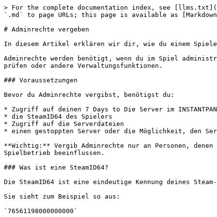
> For the complete documentation index, see [llms.txt](
`.md` to page URLs; this page is available as [Markdown
# Adminrechte vergeben

In diesem Artikel erklären wir dir, wie du einem Spiele
Adminrechte werden benötigt, wenn du im Spiel administr
prüfen oder andere Verwaltungsfunktionen.

### Voraussetzungen

Bevor du Adminrechte vergibst, benötigst du:

* Zugriff auf deinen 7 Days to Die Server im INSTANTPAN
* die SteamID64 des Spielers

* Zugriff auf die Serverdateien

* einen gestoppten Server oder die Möglichkeit, den Ser
**Wichtig:** Vergib Adminrechte nur an Personen, denen 
Spielbetrieb beeinflussen.

### Was ist eine SteamID64?

Die SteamID64 ist eine eindeutige Kennung deines Steam-
Sie sieht zum Beispiel so aus:

`76561198000000000`
