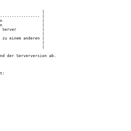
                  |

----------------- |

n                 |

n                 |

 Server           |

                  |

 zu einem anderen |

                  |

                  |

nd der Serverversion ab.

t:
