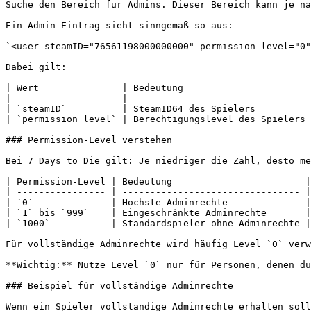
Suche den Bereich für Admins. Dieser Bereich kann je na
Ein Admin-Eintrag sieht sinngemäß so aus:

`<user steamID="76561198000000000" permission_level="0"
Dabei gilt:

| Wert               | Bedeutung                       
| ------------------ | ------------------------------- 
| `steamID`          | SteamID64 des Spielers          
| `permission_level` | Berechtigungslevel des Spielers 
### Permission-Level verstehen

Bei 7 Days to Die gilt: Je niedriger die Zahl, desto me
| Permission-Level | Bedeutung                        |

| ---------------- | -------------------------------- |

| `0`              | Höchste Adminrechte              |

| `1` bis `999`    | Eingeschränkte Adminrechte       |

| `1000`           | Standardspieler ohne Adminrechte |

Für vollständige Adminrechte wird häufig Level `0` verw
**Wichtig:** Nutze Level `0` nur für Personen, denen du
### Beispiel für vollständige Adminrechte

Wenn ein Spieler vollständige Adminrechte erhalten soll