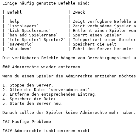
Einige häufig genutzte Befehle sind:

| Befehl                   | Zweck                     
| ------------------------ | --------------------------
| `help`                   | Zeigt verfügbare Befehle a
| `listplayers`            | Zeigt verbundene Spieler a
| `kick Spielername`       | Entfernt einen Spieler vom
| `ban add Spielername`    | Sperrt einen Spieler      
| `tele Spieler1 Spieler2` | Teleportiert einen Spieler
| `saveworld`              | Speichert die Welt        
| `shutdown`               | Fährt den Server herunter 
Die verfügbaren Befehle hängen vom Berechtigungslevel u
### Adminrechte wieder entfernen

Wenn du einem Spieler die Adminrechte entziehen möchtes
1. Stoppe den Server.

2. Öffne die Datei `serveradmin.xml`.

3. Entferne den entsprechenden Eintrag.

4. Speichere die Datei.

5. Starte den Server neu.

Danach sollte der Spieler keine Adminrechte mehr haben.

### Häufige Probleme

#### Adminrechte funktionieren nicht
