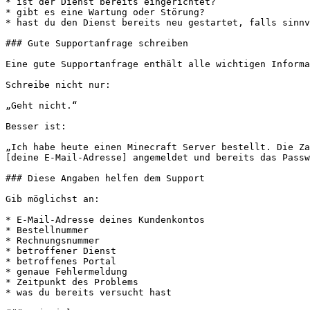
* ist der Dienst bereits eingerichtet?

* gibt es eine Wartung oder Störung?

* hast du den Dienst bereits neu gestartet, falls sinnv
### Gute Supportanfrage schreiben

Eine gute Supportanfrage enthält alle wichtigen Informa
Schreibe nicht nur:

„Geht nicht.“

Besser ist:

„Ich habe heute einen Minecraft Server bestellt. Die Za
[deine E-Mail-Adresse] angemeldet und bereits das Passw
### Diese Angaben helfen dem Support

Gib möglichst an:

* E-Mail-Adresse deines Kundenkontos

* Bestellnummer

* Rechnungsnummer

* betroffener Dienst

* betroffenes Portal

* genaue Fehlermeldung

* Zeitpunkt des Problems

* was du bereits versucht hast
