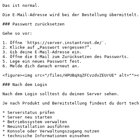
Das ist normal.

Die E-Mail-Adresse wird bei der Bestellung übermittelt.
### Passwort zurücksetzen

Gehe so vor:

1. Öffne `https://server.instantroot.de/`.

2. Klicke auf „Passwort vergessen?“.

3. Gib deine E-Mail-Adresse ein.

4. Öffne die E-Mail zum Zurücksetzen des Passworts.

5. Lege ein neues Passwort fest.

6. Melde dich danach erneut an.

<figure><img src="/files/HPUBqXqZFCvzdvZEUrUE" alt=""><
### Nach dem Login

Nach dem Login solltest du deinen Server sehen.

Je nach Produkt und Bereitstellung findest du dort tech
* Serverstatus prüfen

* Server neu starten

* Betriebssystem verwalten

* Neuinstallation ausführen

* Konsole oder Verwaltungszugang nutzen

* technische Informationen einsehen
