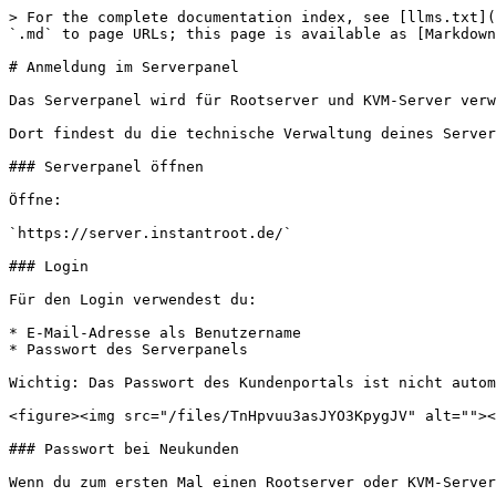
> For the complete documentation index, see [llms.txt](
`.md` to page URLs; this page is available as [Markdown
# Anmeldung im Serverpanel

Das Serverpanel wird für Rootserver und KVM-Server verw
Dort findest du die technische Verwaltung deines Server
### Serverpanel öffnen

Öffne:

`https://server.instantroot.de/`

### Login

Für den Login verwendest du:

* E-Mail-Adresse als Benutzername

* Passwort des Serverpanels

Wichtig: Das Passwort des Kundenportals ist nicht autom
<figure><img src="/files/TnHpvuu3asJYO3KpygJV" alt=""><
### Passwort bei Neukunden

Wenn du zum ersten Mal einen Rootserver oder KVM-Server