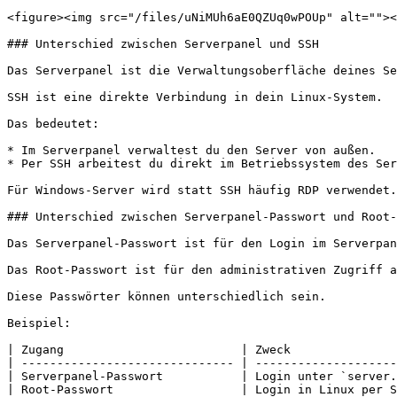
<figure><img src="/files/uNiMUh6aE0QZUq0wPOUp" alt=""><
### Unterschied zwischen Serverpanel und SSH

Das Serverpanel ist die Verwaltungsoberfläche deines Se
SSH ist eine direkte Verbindung in dein Linux-System.

Das bedeutet:

* Im Serverpanel verwaltest du den Server von außen.

* Per SSH arbeitest du direkt im Betriebssystem des Ser
Für Windows-Server wird statt SSH häufig RDP verwendet.

### Unterschied zwischen Serverpanel-Passwort und Root-
Das Serverpanel-Passwort ist für den Login im Serverpan
Das Root-Passwort ist für den administrativen Zugriff a
Diese Passwörter können unterschiedlich sein.

Beispiel:

| Zugang                         | Zweck               
| ------------------------------ | --------------------
| Serverpanel-Passwort           | Login unter `server.
| Root-Passwort                  | Login in Linux per S