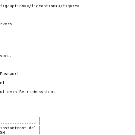
figcaption></figcaption></figure>

rvers.

vers.

Passwort

el.

uf dein Betriebssystem.

                |

--------------- |

instantroot.de` |

SH              |
